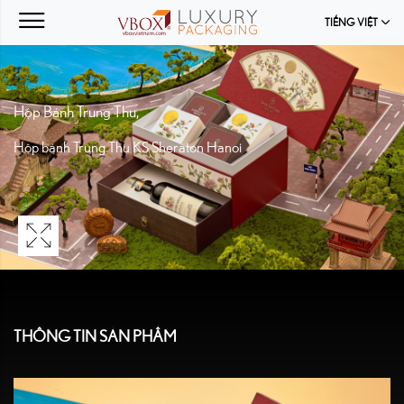
TIẾNG VIỆT
Hộp Bánh Trung Thu
,
Hộp bánh Trung Thu KS Sheraton Hanoi
THÔNG TIN SẢN PHẨM