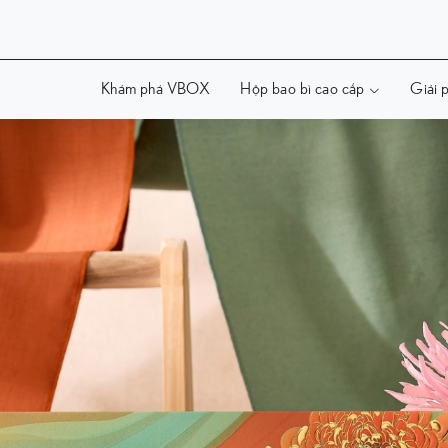
Khám phá VBOX
Hộp bao bì cao cấp
Giải p