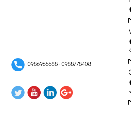
K
0986965588 - 0988778408
p