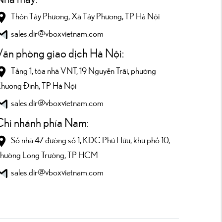
Thôn Tây Phương, Xã Tây Phương, TP Hà Nội
sales.dir@vboxvietnam.com
Văn phòng giao dịch Hà Nội:
Tầng 1, tòa nhà VNT, 19 Nguyễn Trãi, phường
hương Đình, TP Hà Nội
sales.dir@vboxvietnam.com
Chi nhánh phía Nam:
Số nhà 47 đường số 1, KDC Phú Hữu, khu phố 10,
hường Long Trường, TP HCM
sales.dir@vboxvietnam.com