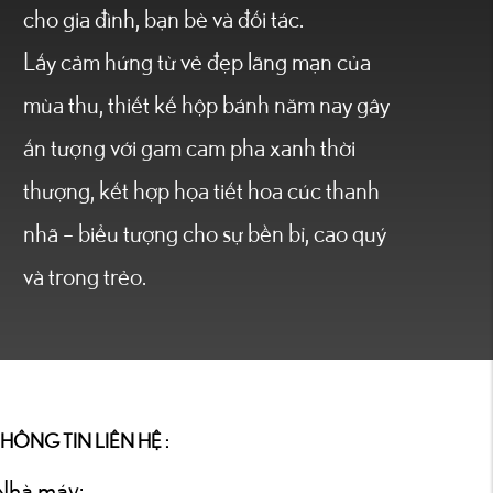
cho gia đình, bạn bè và đối tác.
Lấy cảm hứng từ vẻ đẹp lãng mạn của
mùa thu, thiết kế hộp bánh năm nay gây
ấn tượng với gam cam pha xanh thời
thượng, kết hợp họa tiết hoa cúc thanh
nhã – biểu tượng cho sự bền bỉ, cao quý
và trong trẻo.
HÔNG TIN LIÊN HỆ :
Nhà máy: